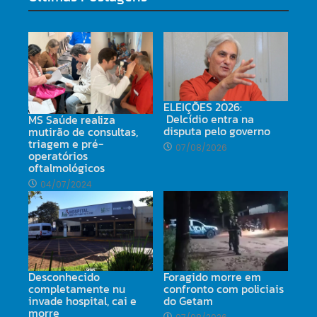
ELEIÇÕES 2026:
Delcídio entra na
MS Saúde realiza
disputa pelo governo
mutirão de consultas,
triagem e pré-
07/08/2026
operatórios
oftalmológicos
04/07/2024
Desconhecido
Foragido morre em
completamente nu
confronto com policiais
invade hospital, cai e
do Getam
morre