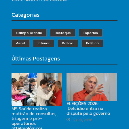
Categorias
Campo Grande
Destaque
Esportes
Geral
Interior
Polícia
Política
Últimas Postagens
ELEIÇÕES 2026:
Delcídio entra na
MS Saúde realiza
disputa pelo governo
mutirão de consultas,
triagem e pré-
07/08/2026
operatórios
oftalmológicos