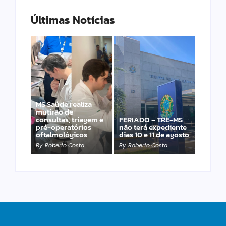
Últimas Notícias
MS Saúde realiza
Laranja azeda atrai
mutirão de
investimento
consultas, triagem e
FERIADO – TRE-MS
francês para
pré-operatórios
não terá expediente
produção de óleos
oftalmológicos
dias 10 e 11 de agosto
essenciais
By
Roberto Costa
By
Roberto Costa
By
Roberto Costa