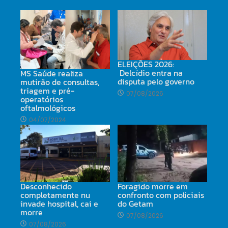
ELEIÇÕES 2026:
Delcídio entra na
MS Saúde realiza
disputa pelo governo
mutirão de consultas,
triagem e pré-
07/08/2026
operatórios
oftalmológicos
04/07/2024
Desconhecido
Foragido morre em
completamente nu
confronto com policiais
invade hospital, cai e
do Getam
morre
07/08/2026
07/08/2026