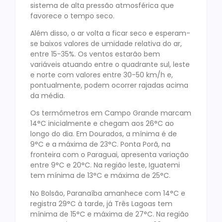
sistema de alta pressão atmosférica que
favorece o tempo seco.
Além disso, o ar volta a ficar seco e esperam-
se baixos valores de umidade relativa do ar,
entre 15-35%. Os ventos estarão bem
variáveis atuando entre o quadrante sul, leste
e norte com valores entre 30-50 km/h e,
pontualmente, podem ocorrer rajadas acima
da média.
Os termômetros em Campo Grande marcam
14°C inicialmente e chegam aos 26°C ao
longo do dia. Em Dourados, a mínima é de
9°C e a máxima de 23°C. Ponta Porã, na
fronteira com o Paraguai, apresenta variação
entre 9°C e 20°C. Na região leste, Iguatemi
tem mínima de 13°C e máxima de 25°C.
No Bolsão, Paranaíba amanhece com 14°C e
registra 29°C à tarde, já Três Lagoas tem
mínima de 15°C e máxima de 27°C. Na região