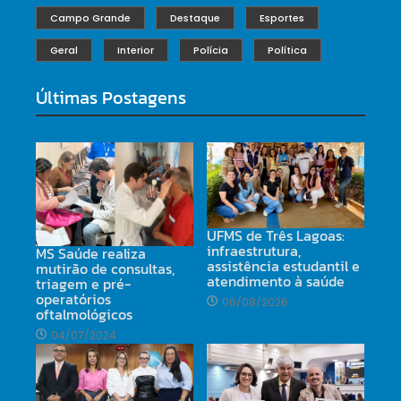
Campo Grande
Destaque
Esportes
Geral
Interior
Polícia
Política
Últimas Postagens
UFMS de Três Lagoas:
infraestrutura,
MS Saúde realiza
assistência estudantil e
mutirão de consultas,
atendimento à saúde
triagem e pré-
operatórios
06/08/2026
oftalmológicos
04/07/2024