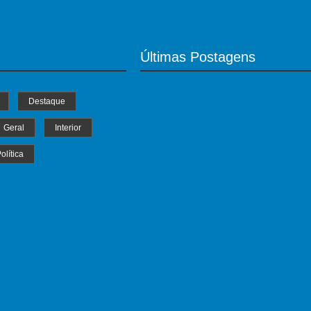
Últimas Postagens
Destaque
Geral
Interior
olítica
MS Saúde realiza mutirão de consultas
triagem e pré-operatórios oftalmológic
04/07/2024