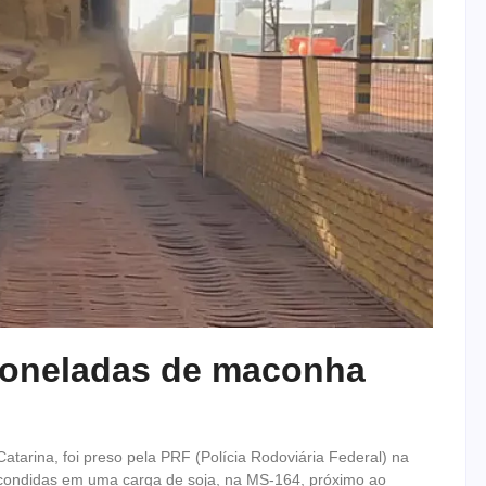
 toneladas de maconha
atarina, foi preso pela PRF (Polícia Rodoviária Federal) na
scondidas em uma carga de soja, na MS-164, próximo ao