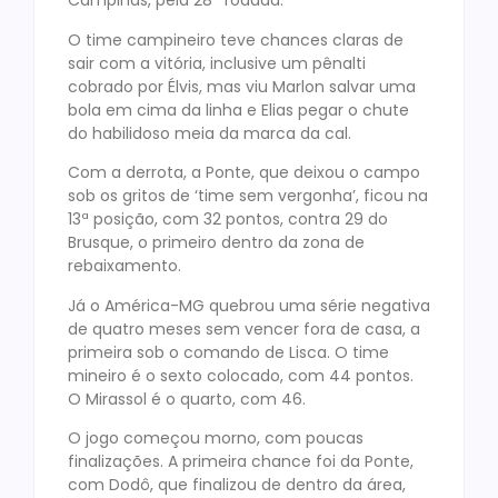
Campinas, pela 28ª rodada.
O time campineiro teve chances claras de
sair com a vitória, inclusive um pênalti
cobrado por Élvis, mas viu Marlon salvar uma
bola em cima da linha e Elias pegar o chute
do habilidoso meia da marca da cal.
Com a derrota, a Ponte, que deixou o campo
sob os gritos de ‘time sem vergonha’, ficou na
13ª posição, com 32 pontos, contra 29 do
Brusque, o primeiro dentro da zona de
rebaixamento.
Já o América-MG quebrou uma série negativa
de quatro meses sem vencer fora de casa, a
primeira sob o comando de Lisca. O time
mineiro é o sexto colocado, com 44 pontos.
O Mirassol é o quarto, com 46.
O jogo começou morno, com poucas
finalizações. A primeira chance foi da Ponte,
com Dodô, que finalizou de dentro da área,