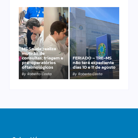
MS Saúde realiza
Laranja azeda atrai
mutirão de
investimento
consultas, triagem e
FERIADO – TRE-MS
francês para
pré-operatórios
não terá expediente
produção de óleos
oftalmológicos
dias 10 e 11 de agosto
essenciais
By
Roberto Costa
By
Roberto Costa
By
Roberto Costa