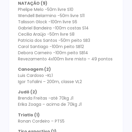
NATAÇÃO (9)
Phelipe Melo -50m livre S10
Wendell Belarmino -50m livre S11
Talisson Glock -100m livre S6
Gabriel Bandeira -100m costas S14
Cecilia Araújo -50m livre S8
Patricia dos Santos -50m peito SB3
Carol Santiago -100m peito SB12
Debora Carneiro -100m peito SB14
Revezamento 4x100m livre misto – 49 pontos
Canoagem (2)
Luis Cardoso -KL1
Igor Tofalini – 200m, classe VL2
Judô (2)
Brenda Freitas -até 70kg J1
Erika Zoaga – acima de 70kg J1
Triatlo (1)
Ronan Cordeiro – PTS5
Tiro esportivo (1)