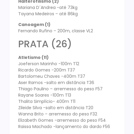
Halterofilismo (2)
Mariana D´Andrea -até 73kg
Tayana Medeiros – até 86kg
Canoagem (1)
Fernando Rufino – 200m, classe VL2
PRATA (26)
Atletismo (11)
Joeferson Marinho -100m T12
Ricardo Gomes -200m T37
Bartolomeu Chaves -400m T37
Aser Ramos -salto em distância T36
Thiago Paulino – arremesso do peso F57
Rayane Soares -100m T13
Thalita Simplício- 400m T11
Zileide Silva -salto em distância T20
Wanna Brito – arremesso do peso F32
Elizabeth Gomes -arremesso do peso F54
Raissa Machado -lançamento do dardo F56