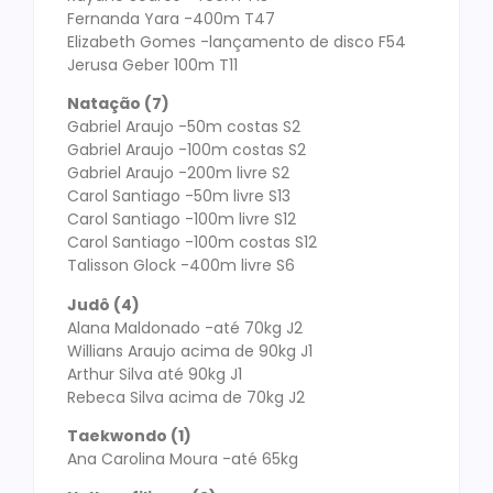
Fernanda Yara -400m T47
Elizabeth Gomes -lançamento de disco F54
Jerusa Geber 100m T11
Natação (7)
Gabriel Araujo -50m costas S2
Gabriel Araujo -100m costas S2
Gabriel Araujo -200m livre S2
Carol Santiago -50m livre S13
Carol Santiago -100m livre S12
Carol Santiago -100m costas S12
Talisson Glock -400m livre S6
Judô (4)
Alana Maldonado -até 70kg J2
Willians Araujo acima de 90kg J1
Arthur Silva até 90kg J1
Rebeca Silva acima de 70kg J2
Taekwondo (1)
Ana Carolina Moura -até 65kg