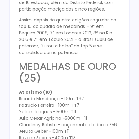
de 16 estados, além do Distrito Federal, com
participação maciça das cinco regiões.
Assim, depois de quatro edições seguidas no
top 10 do quadro de medalhas – 9º em
Pequim 2008, 7º em Londres 2012, 8º na Rio
2016 e 7º em Tóquio 2021 – o Brasil subiu de
patamar, “furou a bolha” do top 5 e se
consolidou como potência.
MEDALHAS DE OURO
(25)
Atletismo (10)
Ricardo Mendonça -100m T37
Petrúcio Ferreira -100m T47
Yetsin Jacques -1500m T11
Julio Cesar Agripino -5000m T11
Claudiney Batista -lançamento do dardo F56
Jerusa Geber -100m T11
Rayane Soares -400m T13