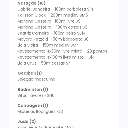
Natação (10)
Gabriel Bandeira – 100m borboleta S14
Talisson Glock – 200m medley SM6
Mariana Gesteira -100m livre S9
Mariana Gesteira – 100m costas S9
Beatriz Carneiro – 100m peito SB14
Mayara Petzold – 50m borboleta S6
Lidia Vieira – 150m medley SM4
Revezamento 4x50m livre misto – 20 pontos
Revezamento 4x100m livre misto – S14
Lidia Cruz – 50m costas S4
Goalball (1)
Seleção masculina
Badminton (1)
Vitor Tavares- SH6
Canoagem (1)
Miqueias Rodrigues KL3
Judô (2)
Rosicleide Andrade até 48kg J1