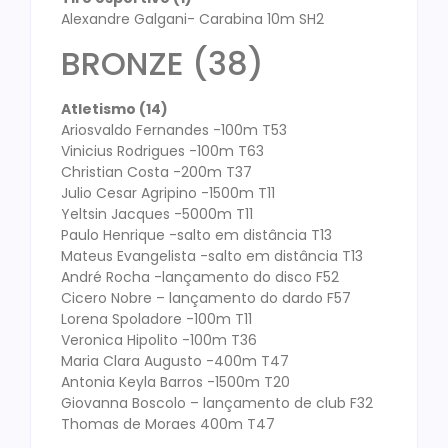
Alexandre Galgani- Carabina 10m SH2
BRONZE (38)
Atletismo (14)
Ariosvaldo Fernandes -100m T53
Vinicius Rodrigues -100m T63
Christian Costa -200m T37
Julio Cesar Agripino -1500m T11
Yeltsin Jacques -5000m T11
Paulo Henrique -salto em distância T13
Mateus Evangelista -salto em distância T13
André Rocha -lançamento do disco F52
Cicero Nobre – lançamento do dardo F57
Lorena Spoladore -100m T11
Veronica Hipolito -100m T36
Maria Clara Augusto -400m T47
Antonia Keyla Barros -1500m T20
Giovanna Boscolo – lançamento de club F32
Thomas de Moraes 400m T47