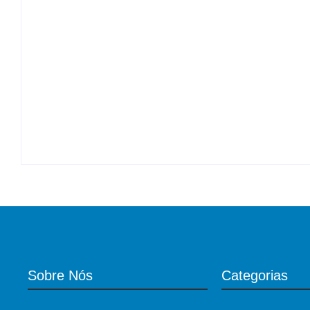
de até R$ 15,2 mil
By
Roberto Costa
-
09/08/2026
TRAGÉDIA – Última mensagem com ex antes 
By
Roberto Costa
-
09/08/2026
Sobre Nós
Categorias