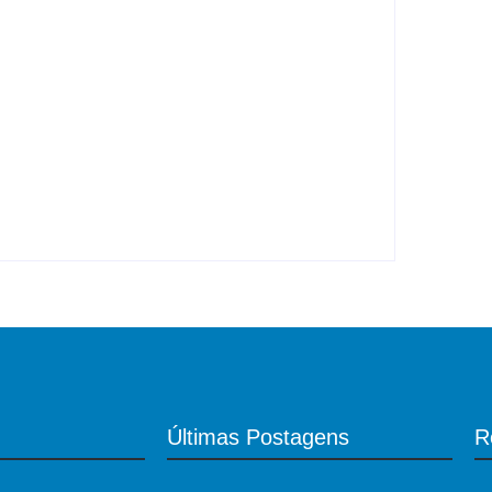
de filhos serem mortos
Últimas Postagens
R