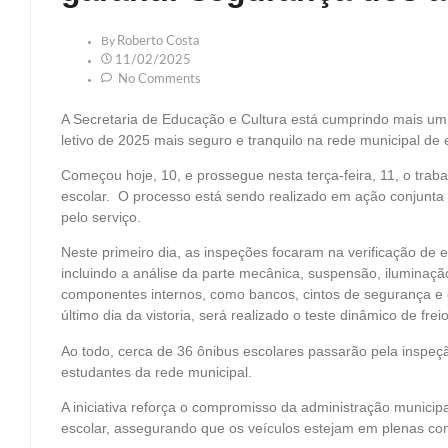
By
Roberto Costa
11/02/2025
No Comments
A Secretaria de Educação e Cultura está cumprindo mais um i
letivo de 2025 mais seguro e tranquilo na rede municipal de 
Começou hoje, 10, e prossegue nesta terça-feira, 11, o trabal
escolar. O processo está sendo realizado em ação conjunta 
pelo serviço.
Neste primeiro dia, as inspeções focaram na verificação de 
incluindo a análise da parte mecânica, suspensão, iluminaçã
componentes internos, como bancos, cintos de segurança e ex
último dia da vistoria, será realizado o teste dinâmico de freio
Ao todo, cerca de 36 ônibus escolares passarão pela inspeç
estudantes da rede municipal.
A iniciativa reforça o compromisso da administração municip
escolar, assegurando que os veículos estejam em plenas con