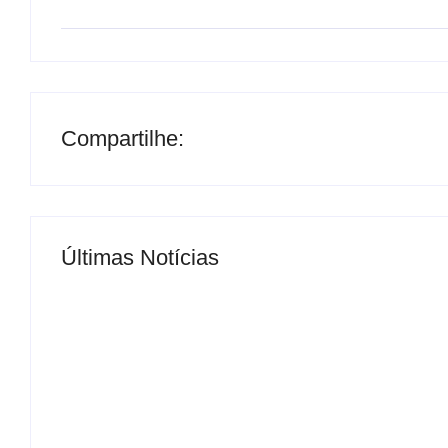
Compartilhe:
Últimas Notícias
MS Saúde realiza mutirão de consultas, triag
By
Roberto Costa
-
04/07/2024
Concurso da Agência de Fundos Garantidores pr