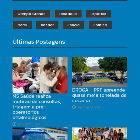
Campo Grande
Destaque
Esportes
Geral
Interior
Polícia
Política
Últimas Postagens
DROGA – PRF apreende
quase meia tonelada de
MS Saúde realiza
cocaína
mutirão de consultas,
triagem e pré-
06/08/2026
operatórios
oftalmológicos
04/07/2024