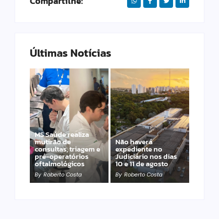
Compartilhe:
Últimas Notícias
MS Saúde realiza
mutirão de
Não haverá
Engasgo pode matar
consultas, triagem e
expediente no
em poucos minutos;
pré-operatórios
Judiciário nos dias
aprenda agir
oftalmológicos
10 e 11 de agosto
corretamente
By
Roberto Costa
By
Roberto Costa
By
Roberto Costa