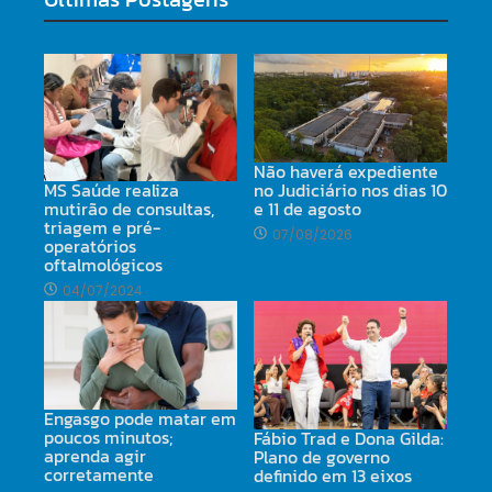
Não haverá expediente
MS Saúde realiza
no Judiciário nos dias 10
mutirão de consultas,
e 11 de agosto
triagem e pré-
07/08/2026
operatórios
oftalmológicos
04/07/2024
Engasgo pode matar em
poucos minutos;
Fábio Trad e Dona Gilda:
aprenda agir
Plano de governo
corretamente
definido em 13 eixos