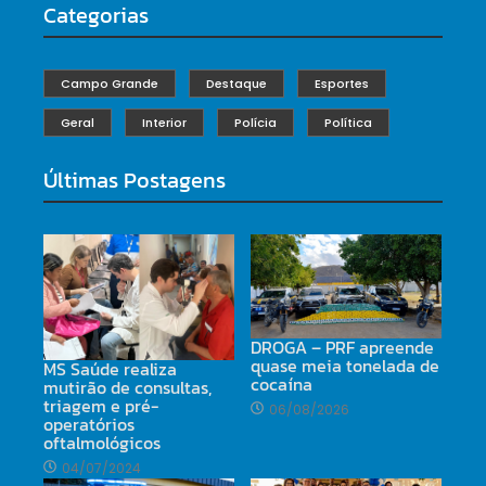
Categorias
Campo Grande
Destaque
Esportes
Geral
Interior
Polícia
Política
Últimas Postagens
DROGA – PRF apreende
quase meia tonelada de
MS Saúde realiza
cocaína
mutirão de consultas,
triagem e pré-
06/08/2026
operatórios
oftalmológicos
04/07/2024