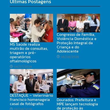
Últimas Postagens
Congresso de Família,
Violência Doméstica e
Proteção Integral da
MS Saúde realiza
Criança e do
mutirão de consultas,
Adolescente
triagem e pré-
operatórios
06/08/2026
oftalmológicos
04/07/2024
DESTAQUE – Veterinário
Francisco homenageia
Dourados: Prefeitura e
casal de fotógrafos
MPE lançam tecnologia
de proteção às
06/08/2026