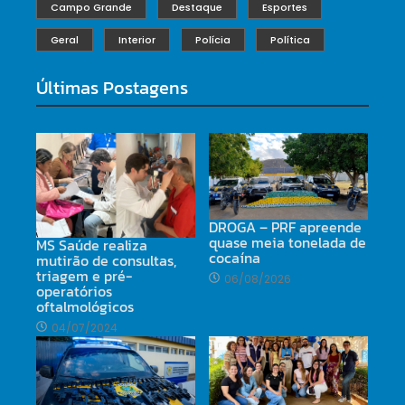
Campo Grande
Destaque
Esportes
Geral
Interior
Polícia
Política
Últimas Postagens
DROGA – PRF apreende
quase meia tonelada de
MS Saúde realiza
cocaína
mutirão de consultas,
triagem e pré-
06/08/2026
operatórios
oftalmológicos
04/07/2024