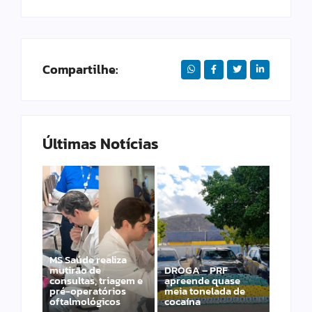
Compartilhe:
Últimas Notícias
MS Saúde realiza
mutirão de
DROGA – PRF
PRF apreende 20
consultas, triagem e
apreende quase
pistolas e 40
pré-operatórios
meia tonelada de
carregadores na BR-
oftalmológicos
cocaína
060