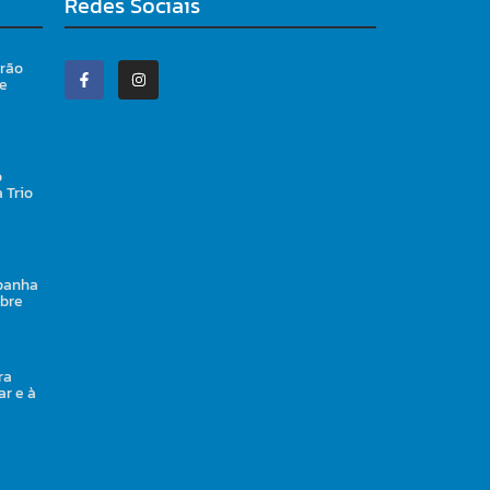
Redes Sociais
irão
 e
o
 Trio
panha
obre
ra
ar e à