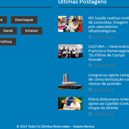
Últimas Postagens
MS Saúde realiza mut
de
Destaque
de consultas, triagem
pré-operatórios
oftalmológicos
Geral
Interior
04/07/2024
Política
CULTURA – Veterinári
Francisco homenageia
‘Os Filhos de Campo
Grande’
08/08/2026
Congresso apoia cam
de conscientização s
câncer de pulmão
08/08/2026
Flávio Bolsonaro reite
apoio ao Capitão Cont
chapa da direita
08/08/2026
© 2024 Todos Os Direitos Reservados – Gazeta Morena