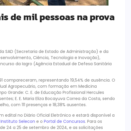
is de mil pessoas na prova
da SAD (Secretaria de Estado de Administração) e da
senvolvimento, Ciência, Tecnologia e Inovação),
oncurso da Iagro (Agência Estadual de Defesa Sanitária
.091 compareceram, representando 19,54% de ausência. O
adual Agropecuário, com formação em Medicina
mpo Grande: C. E. de Educação Profissional Hercules
tes; E. E. Maria Eliza Bocayuva Correa da Costa, sendo
Coelho, com 111 presenças e 18,38% ausentes.
 edital no Diário Oficial Eletrônico e estará disponível a
o
Instituto Selecon
e o
Portal de Concursos
. Para os
de 24 a 25 de setembro de 2024, e as solicitações