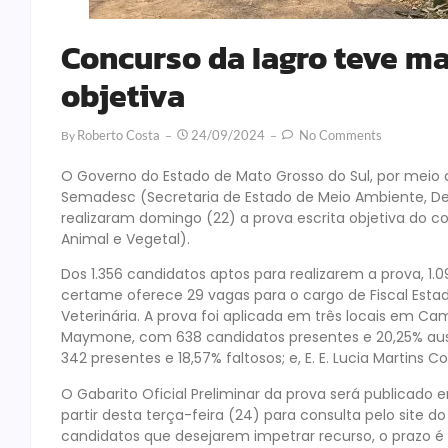
Concurso da Iagro teve ma
objetiva
Roberto Costa
24/09/2024
No Comments
By
O Governo do Estado de Mato Grosso do Sul, por meio 
Semadesc (Secretaria de Estado de Meio Ambiente, De
realizaram domingo (22) a prova escrita objetiva do c
Animal e Vegetal).
Dos 1.356 candidatos aptos para realizarem a prova, 1
certame oferece 29 vagas para o cargo de Fiscal Est
Veterinária. A prova foi aplicada em três locais em Ca
Maymone, com 638 candidatos presentes e 20,25% ausen
342 presentes e 18,57% faltosos; e, E. E. Lucia Martins 
O Gabarito Oficial Preliminar da prova será publicado em
partir desta terça-feira (24) para consulta pelo site d
candidatos que desejarem impetrar recurso, o prazo é 