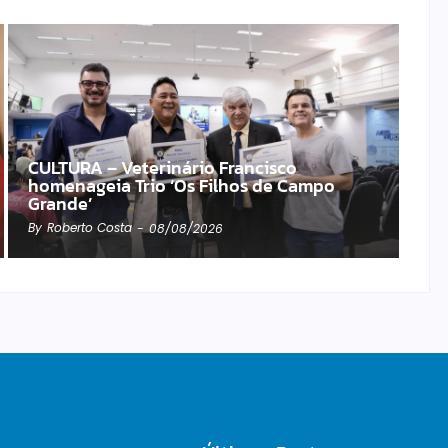
CULTURA – Veterinário Francisco
homenageia Trio ‘Os Filhos de Campo
Grande’
By
Roberto Costa
-
08/08/2026