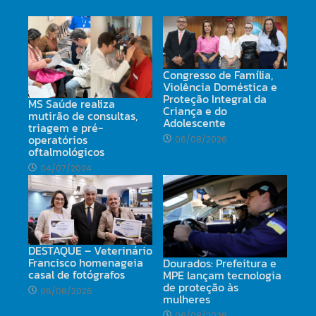
Congresso de Família,
Violência Doméstica e
Proteção Integral da
MS Saúde realiza
Criança e do
mutirão de consultas,
Adolescente
triagem e pré-
operatórios
06/08/2026
oftalmológicos
04/07/2024
DESTAQUE – Veterinário
Francisco homenageia
Dourados: Prefeitura e
casal de fotógrafos
MPE lançam tecnologia
de proteção às
06/08/2026
mulheres
06/08/2026