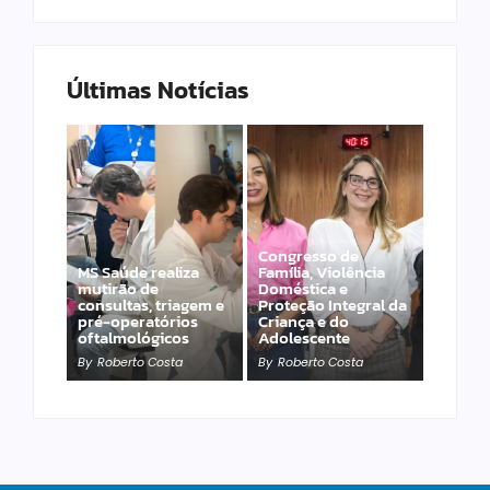
Últimas Notícias
Congresso de
MS Saúde realiza
Família, Violência
DESTAQUE –
mutirão de
Doméstica e
Veterinário
consultas, triagem e
Proteção Integral da
Francisco
pré-operatórios
Criança e do
homenageia casal de
oftalmológicos
Adolescente
fotógrafos
By
Roberto Costa
By
Roberto Costa
By
Roberto Costa