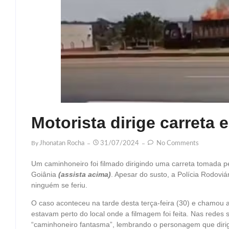
Motorista dirige carreta
By
Jhonatan Rocha
31/07/2024
No Comments
Um caminhoneiro foi filmado dirigindo uma carreta tomada 
Goiânia
(assista acima)
. Apesar do susto, a Polícia Rodoviá
ninguém se feriu.
O caso aconteceu na tarde desta terça-feira (30) e chamou 
estavam perto do local onde a filmagem foi feita. Nas rede
“caminhoneiro fantasma”, lembrando o personagem que dir