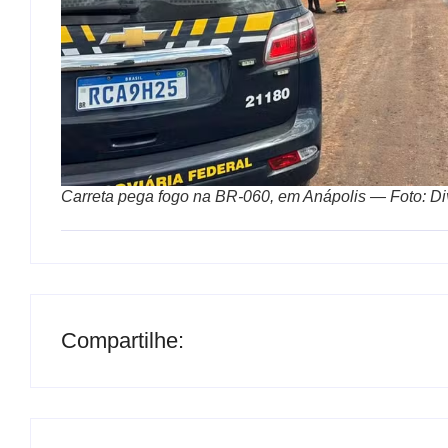
Carreta pega fogo na BR-060, em Anápolis — Foto: Di
Compartilhe: