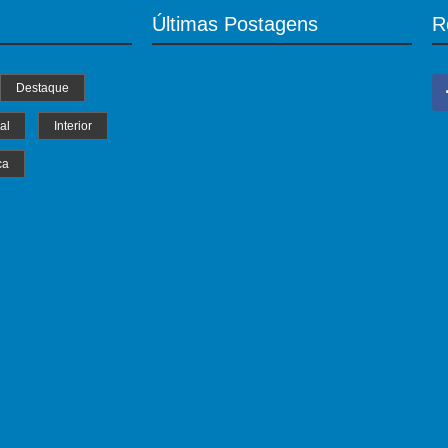
Últimas Postagens
R
Destaque
al
Interior
ca
MS Saúde realiza mutirão de consultas,
triagem e pré-operatórios oftalmológicos
04/07/2024