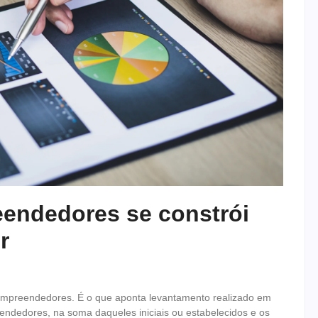
eendedores se constrói
r
empreendedores. É o que aponta levantamento realizado em
endedores, na soma daqueles iniciais ou estabelecidos e os