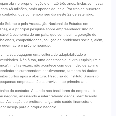
am abrir o próprio negócio em até três anos. Inclusive, nessa
a com 48 milhões, atrás apenas da Índia. Por trás de números
do contador, que comemora seu dia neste 22 de setembro.
elo Sebrae e pela Associação Nacional de Estudos em
e), é a principal pesquisa sobre empreendedorismo no
sável à economia de um país, que contribui na geração de
ssionais, competitividade, solução de problemas sociais, além,
de quem abre o próprio negócio.
sui na sua bagagem uma cultura de adaptabilidade e
dversidades. Não à toa, uma das frases que virou tupiniquim é
 nunca”, muitas vezes, não acontece com quem decide abrir o
eendedores surpreendem positivamente, também há dados
s curtos após a abertura. Pesquisa do Instituto Brasileiro
e pequenas empresas não sobrevivem ao primeiro ano.
balho do contador. Atuando nos bastidores da empresa, é
eu negócio, analisando e interpretando dados, identificando
s. A atuação do profissional garante saúde financeira e
or deseja para o próprio negócio.