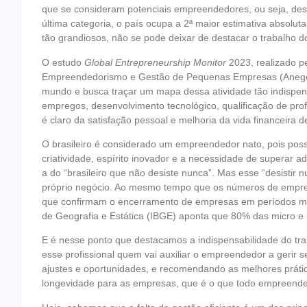
que se consideram potenciais empreendedores, ou seja, desej
última categoria, o país ocupa a 2ª maior estimativa absolut
tão grandiosos, não se pode deixar de destacar o trabalho 
O estudo
Global Entrepreneurship Monitor
2023, realizado p
Empreendedorismo e Gestão de Pequenas Empresas (Anegep
mundo e busca traçar um mapa dessa atividade tão indispen
empregos, desenvolvimento tecnológico, qualificação de profi
é claro da satisfação pessoal e melhoria da vida financeira 
O brasileiro é considerado um empreendedor nato, pois pos
criatividade, espírito inovador e a necessidade de superar a
a do “brasileiro que não desiste nunca”. Mas esse “desistir
próprio negócio. Ao mesmo tempo que os números de empr
que confirmam o encerramento de empresas em períodos muito
de Geografia e Estática (IBGE) aponta que 80% das micro 
E é nesse ponto que destacamos a indispensabilidade do tra
esse profissional quem vai auxiliar o empreendedor a gerir s
ajustes e oportunidades, e recomendando as melhores prática
longevidade para as empresas, que é o que todo empreended