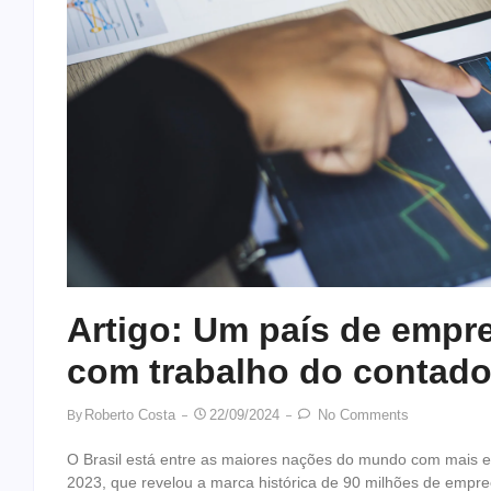
Artigo: Um país de empr
com trabalho do contado
Roberto Costa
22/09/2024
No Comments
By
O Brasil está entre as maiores nações do mundo com mais 
2023, que revelou a marca histórica de 90 milhões de empre