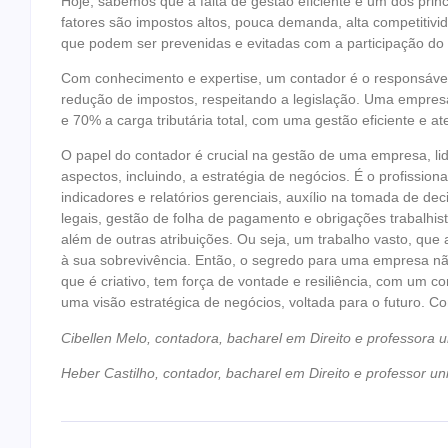
Hoje, sabemos que a falta de gestão eficiente é um dos prin
fatores são impostos altos, pouca demanda, alta competitivid
que podem ser prevenidas e evitadas com a participação do 
Com conhecimento e expertise, um contador é o responsável 
redução de impostos, respeitando a legislação. Uma empres
e 70% a carga tributária total, com uma gestão eficiente e a
O papel do contador é crucial na gestão de uma empresa, l
aspectos, incluindo, a estratégia de negócios. É o profission
indicadores e relatórios gerenciais, auxílio na tomada de de
legais, gestão de folha de pagamento e obrigações trabalhist
além de outras atribuições. Ou seja, um trabalho vasto, que
à sua sobrevivência. Então, o segredo para uma empresa não
que é criativo, tem força de vontade e resiliência, com um c
uma visão estratégica de negócios, voltada para o futuro. 
Cibellen Melo, contadora, bacharel em Direito e professora un
Heber Castilho, contador, bacharel em Direito e professor uni