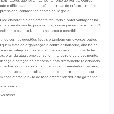
cipais fatores que levam ao fechamento de portas. Outros
ade e dificuldade na obtenção de linhas de crédito – razões
profissional contador na gestão do negócio.
por elaborar o planejamento tributário e obter vantagens na
a da área da saúde, por exemplo, consegue reduzir entre 50%
tendimento especializado da assessoria contábil.
idando com as questões fiscais e também em diversos outros
al quem trata da organização e controle financeiro, análise de
cisões estratégicas, gestão de fluxo de caixa, conformidades
as, e ainda atua como consultor financeiro e de crescimento,
 alcança o coração da empresa e está diretamente relacionado
 fechar as portas está na união do empreendedor brasileiro,
ontador, que se especializa, adquire conhecimento e possui
Com esse
match
, o êxito de todo empreendedor está garantido.
iversitária
versitário