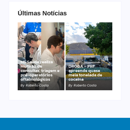
Últimas Notícias
MS Saúde realiza
mutirão de
DROGA – PRF
PRF apreende 20
consultas, triagem e
apreende quase
pistolas e 40
pré-operatórios
meia tonelada de
carregadores na BR-
oftalmológicos
cocaína
060
By
Roberto Costa
By
Roberto Costa
By
Roberto Costa