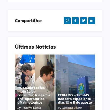
Compartilhe:
Últimas Notícias
MS Saúde realiza
Laranja azeda atrai
mutirão de
investimento
consultas, triagem e
FERIADO – TRE-MS
francês para
pré-operatórios
não terá expediente
produção de óleos
oftalmológicos
dias 10 e 11 de agosto
essenciais
By
Roberto Costa
By
Roberto Costa
By
Roberto Costa