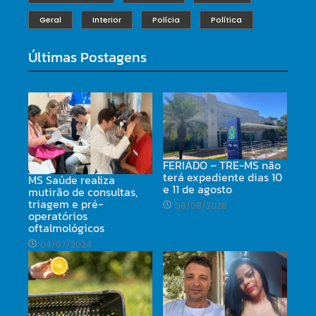
Geral
Interior
Polícia
Política
Últimas Postagens
FERIADO – TRE-MS não
terá expediente dias 10
MS Saúde realiza
e 11 de agosto
mutirão de consultas,
triagem e pré-
08/08/2026
operatórios
oftalmológicos
04/07/2024