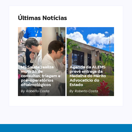
Últimas Notícias
MS Saúde realiza
Agenda da ALEMS
mutirão de
prevê entrega da
consultas, triagem e
Medalha do Mérito
PET – Subea leva
pré-operatórios
Advocatício do
atendimento ao
oftalmológicos
Estado
Jardim Carioca
By
Roberto Costa
By
Roberto Costa
By
Roberto Costa