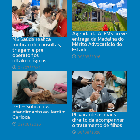
Agenda da ALEMS prevê
entrega da Medalha do
MS Saúde realiza
Mérito Advocatício do
mutirão de consultas,
Estado
triagem e pré-
operatórios
09/08/2026
oftalmológicos
04/07/2024
PET – Subea leva
atendimento ao Jardim
PL garante às mães
Carioca
direito de acompanhar
o tratamento de filhos
09/08/2026
09/08/2026