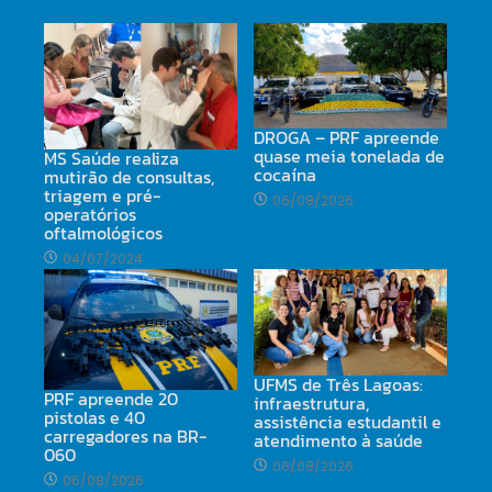
DROGA – PRF apreende
quase meia tonelada de
MS Saúde realiza
cocaína
mutirão de consultas,
triagem e pré-
06/08/2026
operatórios
oftalmológicos
04/07/2024
UFMS de Três Lagoas:
PRF apreende 20
infraestrutura,
pistolas e 40
assistência estudantil e
carregadores na BR-
atendimento à saúde
060
06/08/2026
06/08/2026