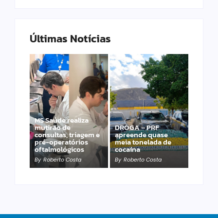
Últimas Notícias
MS Saúde realiza
mutirão de
DROGA – PRF
PRF apreende 20
consultas, triagem e
apreende quase
pistolas e 40
pré-operatórios
meia tonelada de
carregadores na BR-
oftalmológicos
cocaína
060
By
Roberto Costa
By
Roberto Costa
By
Roberto Costa