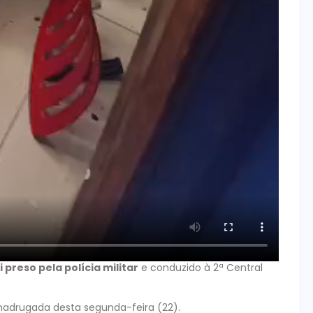
 preso pela polícia militar
e conduzido à 2ª Central
 madrugada desta segunda-feira (22).