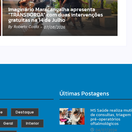
Imaginário Maracangalha apresenta
“TRANSBORDA” com duas intervenções
gratuitas na 14 de Julho
By
Roberto Costa
-
07/08/2026
Últimas Postagens
MS Saúde realiza mut
de
Destaque
de consultas, triagem
pré-operatórios
oftalmológicos
Geral
Interior
04/07/2024