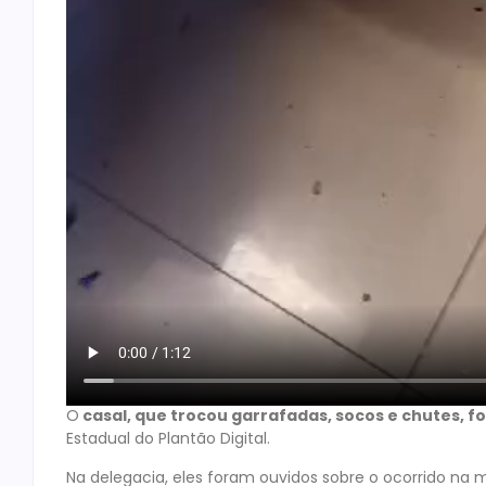
O
casal, que trocou garrafadas, socos e chutes, foi
Estadual do Plantão Digital.
Na delegacia, eles foram ouvidos sobre o ocorrido na