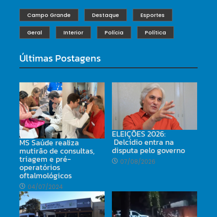
Campo Grande
Destaque
Esportes
Geral
Interior
Polícia
Política
Últimas Postagens
ELEIÇÕES 2026:
Delcídio entra na
MS Saúde realiza
disputa pelo governo
mutirão de consultas,
triagem e pré-
07/08/2026
operatórios
oftalmológicos
04/07/2024