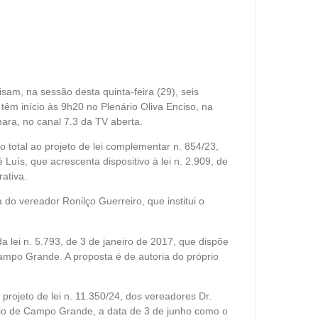
m, na sessão desta quinta-feira (29), seis
 têm início às 9h20 no Plenário Oliva Enciso, na
ara, no canal 7.3 da TV aberta.
 total ao projeto de lei complementar n. 854/23,
Luís, que acrescenta dispositivo à lei n. 2.909, de
rativa.
a do vereador Ronilço Guerreiro, que institui o
 da lei n. 5.793, de 3 de janeiro de 2017, que dispõe
ampo Grande. A proposta é de autoria do próprio
rojeto de lei n. 11.350/24, dos vereadores Dr.
ípio de Campo Grande, a data de 3 de junho como o