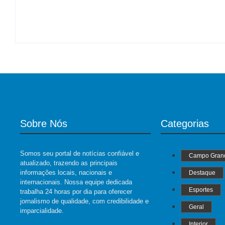
By
Roberto Costa
-
06/08/2026
Sobre Nós
Categorias
Somos seu portal de notícias confiável e
Campo Gran
atualizado, trazendo as principais
informações locais, nacionais e
Destaque
internacionais. Nossa equipe dedicada
Esportes
trabalha 24 horas por dia para oferecer
jornalismo de qualidade, com credibilidade e
Geral
imparcialidade.
Interior