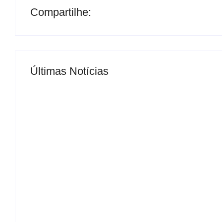
Compartilhe:
Últimas Notícias
MS Saúde realiza mutirão de consultas, triag
By
Roberto Costa
-
04/07/2024
DROGA – PRF apreende quase meia tonelada
By
Roberto Costa
-
06/08/2026
PRF apreende 20 pistolas e 40 carregadores