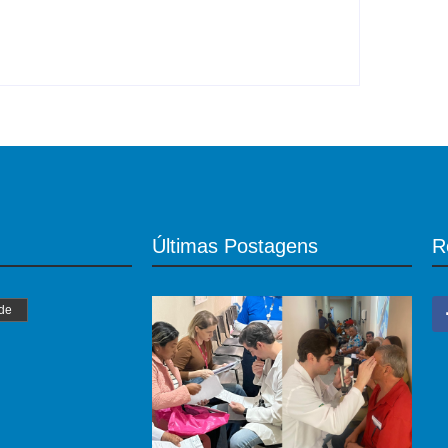
Últimas Postagens
R
de