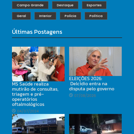
Campo Grande
Destaque
Esportes
Geral
Interior
Polícia
Política
Últimas Postagens
ELEIÇÕES 2026:
Delcídio entra na
MS Saúde realiza
disputa pelo governo
mutirão de consultas,
triagem e pré-
07/08/2026
operatórios
oftalmológicos
04/07/2024