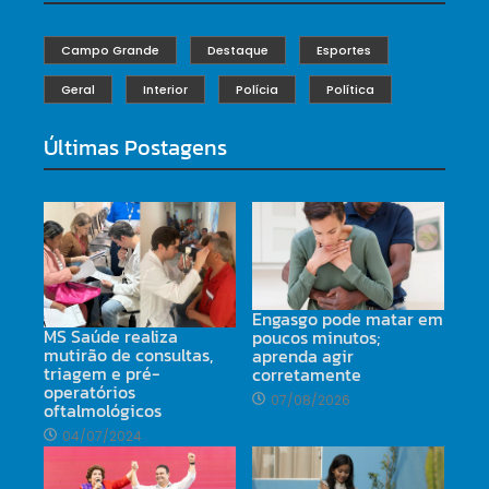
Campo Grande
Destaque
Esportes
Geral
Interior
Polícia
Política
Últimas Postagens
Engasgo pode matar em
MS Saúde realiza
poucos minutos;
mutirão de consultas,
aprenda agir
triagem e pré-
corretamente
operatórios
07/08/2026
oftalmológicos
04/07/2024