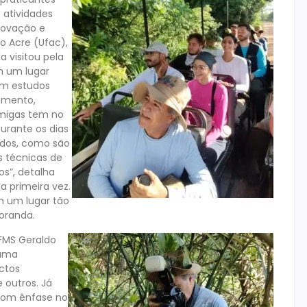
 atividades
novação e
o Acre (Ufac),
a visitou pela
em um lugar
em estudos
amento,
rmigas tem no
urante os dias
udos, como são
s técnicas de
s”, detalha
a primeira vez.
m um lugar tão
oranda.
UFMS Geraldo
 uma
ctos
e outros. Já
com ênfase no