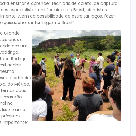
ra ensinar e aprender técnicas de coleta, de captura
res especialistas em formigas do Brasil, cientistas
nto. Além da possibilidade de estreitar laços, fazer
quisadores de formigas no Brasil”.
o Grande,
dois anos a
serida em um
Caatinga,
taca Rodrigo.
sil acabe
a mesma
esde a primeira
ia, do México,
, temos duas
l, mas são
onal na
. Isso é uma
 próximas
s importante”,