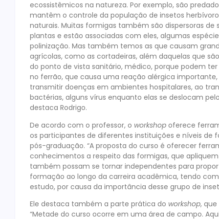
ecossistêmicos na natureza. Por exemplo, são predado
mantêm o controle da população de insetos herbívor
naturais. Muitas formigas também são dispersoras de
plantas e estão associadas com eles, algumas espécie
polinização. Mas também temos as que causam gran
agrícolas, como as cortadeiras, além daquelas que sã
do ponto de vista sanitário, médico, porque podem t
no ferrão, que causa uma reação alérgica importante,
transmitir doenças em ambientes hospitalares, ao tran
bactérias, alguns vírus enquanto elas se deslocam pelos
destaca Rodrigo.
De acordo com o professor, o
workshop
oferece ferra
os participantes de diferentes instituições e níveis d
pós-graduação. “A proposta do curso é oferecer ferr
conhecimentos a respeito das formigas, que apliquem is
também possam se tornar independentes para propor 
formação ao longo da carreira acadêmica, tendo co
estudo, por causa da importância desse grupo de inseto
Ele destaca também a parte prática do
workshop
, que
“Metade do curso ocorre em uma área de campo. Aqui,