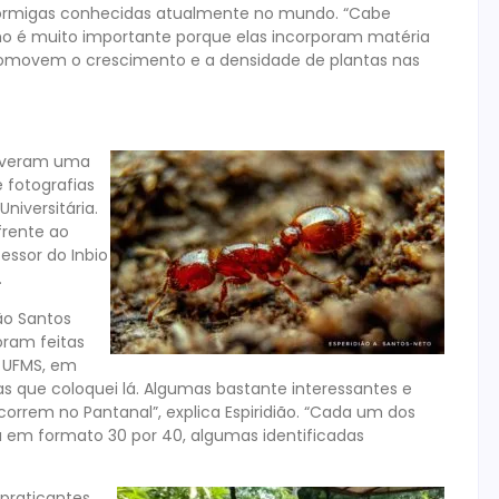
 formigas conhecidas atualmente no mundo. “Cabe
nho é muito importante porque elas incorporam matéria
 promovem o crescimento e a densidade de plantas nas
tiveram uma
 fotografias
niversitária.
frente ao
essor do Inbio
.
ião Santos
oram feitas
a UFMS, em
as que coloquei lá. Algumas bastante interessantes e
correm no Pantanal”, explica Espiridião. “Cada um dos
a em formato 30 por 40, algumas identificadas
 praticantes