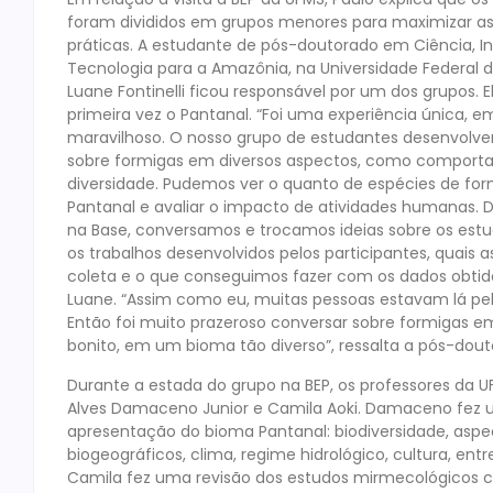
foram divididos em grupos menores para maximizar as
práticas. A estudante de pós-doutorado em Ciência, I
Tecnologia para a Amazônia, na Universidade Federal d
Luane Fontinelli ficou responsável por um dos grupos. El
primeira vez o Pantanal. “Foi uma experiência única, 
maravilhoso. O nosso grupo de estudantes desenvolv
sobre formigas em diversos aspectos, como comport
diversidade. Pudemos ver o quanto de espécies de fo
Pantanal e avaliar o impacto de atividades humanas. D
na Base, conversamos e trocamos ideias sobre os est
os trabalhos desenvolvidos pelos participantes, quais a
coleta e o que conseguimos fazer com os dados obtido
Luane. “Assim como eu, muitas pessoas estavam lá pel
Então foi muito prazeroso conversar sobre formigas e
bonito, em um bioma tão diverso”, ressalta a pós-dout
Durante a estada do grupo na BEP, os professores da 
Alves Damaceno Junior e Camila Aoki. Damaceno fez
apresentação do bioma Pantanal: biodiversidade, aspe
biogeográficos, clima, regime hidrológico, cultura, entr
Camila fez uma revisão dos estudos mirmecológicos 