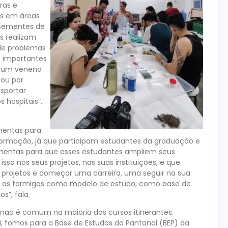
ras e
os em áreas
 sementes de
s realizam
de problemas
o importantes
er um veneno
 ou por
sportar
 hospitais”,
mentas para
e formação, já que participam estudantes da graduação e
amentas para que esses estudantes ampliem seus
so nos seus projetos, nas suas instituições, e que
projetos e começar uma carreira, uma seguir na sua
m as formigas como modelo de estudo, como base de
s”, fala.
 não é comum na maioria dos cursos itinerantes.
 fomos para a Base de Estudos do Pantanal (BEP) da