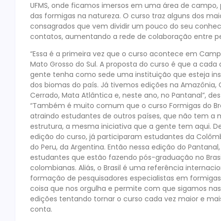
UFMS, onde ficamos imersos em uma área de campo, pa
das formigas na natureza. O curso traz alguns dos maio
consagrados que vem dividir um pouco do seu conhecime
contatos, aumentando a rede de colaboração entre pes
“Essa é a primeira vez que o curso acontece em Camp
Mato Grosso do Sul. A proposta do curso é que a cada 
gente tenha como sede uma instituição que esteja in
dos biomas do país. Já tivemos edições na Amazônia, 
Cerrado, Mata Atlântica e, neste ano, no Pantanal”, des
“Também é muito comum que o curso Formigas do Bra
atraindo estudantes de outros países, que não tem 
estrutura, a mesma iniciativa que a gente tem aqui. D
edição do curso, já participaram estudantes da Colômb
do Peru, da Argentina. Então nessa edição do Pantanal
estudantes que estão fazendo pós-graduação no Brasi
colombianas. Aliás, o Brasil é uma referência internaci
formação de pesquisadores especialistas em formigas
coisa que nos orgulha e permite com que sigamos nas
edições tentando tornar o curso cada vez maior e mai
conta.