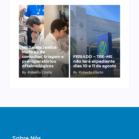
MS Saúde realiza
Laranja azeda atrai
mutirão de
investimento
consultas, triagem e
FERIADO – TRE-MS
francês para
pré-operatórios
não terá expediente
produção de óleos
oftalmológicos
dias 10 e 11 de agosto
essenciais
By
Roberto Costa
By
Roberto Costa
By
Roberto Costa
Sobre Nós