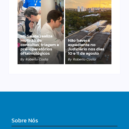
MS Saúde realiza
mutirão de
Não haverá
Engasgo pode matar
consultas, triagem e
expediente no
em poucos minutos;
pré-operatórios
Judiciário nos dias
aprenda agir
oftalmológicos
10 e 11 de agosto
corretamente
By
Roberto Costa
By
Roberto Costa
By
Roberto Costa
Sobre Nós