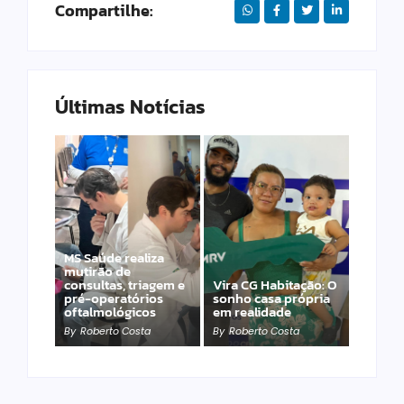
Compartilhe:
Últimas Notícias
MS Saúde realiza
mutirão de
ALEMS: Projeto
consultas, triagem e
Vira CG Habitação: O
reconhece pessoas
pré-operatórios
sonho casa própria
com fissura
oftalmológicos
em realidade
labiopalatina
By
Roberto Costa
By
Roberto Costa
By
Roberto Costa