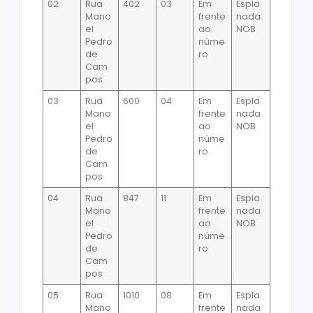
02
Rua
402
03
Em
Espla
Mano
frente
nada
el
ao
NOB
Pedro
núme
de
ro
Cam
pos
03
Rua
600
04
Em
Espla
Mano
frente
nada
el
ao
NOB
Pedro
núme
de
ro
Cam
pos
04
Rua
847
11
Em
Espla
Mano
frente
nada
el
ao
NOB
Pedro
núme
de
ro
Cam
pos
05
Rua
1010
08
Em
Espla
Mano
frente
nada