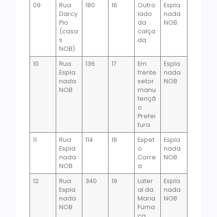
09
Rua
180
16
Outro
Espla
Darcy
lado
nada
Pio
da
NOB
(casa
calça
s
da
NOB)
10
Rua
136
17
Em
Espla
Espla
frente
nada
nada
setor
NOB
NOB
manu
tençã
o
Prefei
tura
11
Rua
114
16
Espet
Espla
Espla
o
nada
nada
Corre
NOB
NOB
a
12
Rua
340
19
Later
Espla
Espla
al da
nada
nada
Maria
NOB
NOB
Fuma
ça