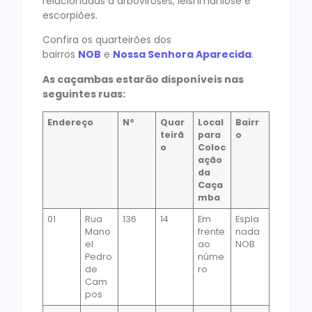
relacionadas a arboviroses, leishmaniose e
escorpiões.
Confira os quarteirões dos
bairros
NOB
e
Nossa Senhora Aparecida
.
As caçambas estarão disponíveis nas
seguintes ruas:
Endereço
Nº
Quar
Local
Bairr
teirã
para
o
o
Coloc
ação
da
Caça
mba
01
Rua
136
14
Em
Espla
Mano
frente
nada
el
ao
NOB
Pedro
núme
de
ro
Cam
pos