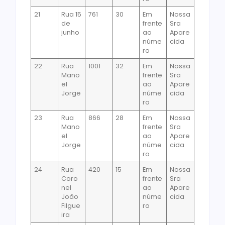
21
Rua 15
761
30
Em
Nossa
de
frente
Sra
junho
ao
Apare
núme
cida
ro
22
Rua
1001
32
Em
Nossa
Mano
frente
Sra
el
ao
Apare
Jorge
núme
cida
ro
23
Rua
866
28
Em
Nossa
Mano
frente
Sra
el
ao
Apare
Jorge
núme
cida
ro
24
Rua
420
15
Em
Nossa
Coro
frente
Sra
nel
ao
Apare
João
núme
cida
Filgue
ro
ira