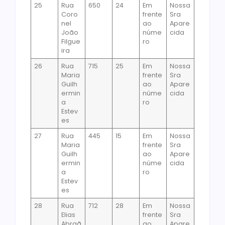
25
Rua
650
24
Em
Nossa
Coro
frente
Sra
nel
ao
Apare
João
núme
cida
Filgue
ro
ira
26
Rua
715
25
Em
Nossa
Maria
frente
Sra
Guilh
ao
Apare
ermin
núme
cida
a
ro
Estev
es
27
Rua
445
15
Em
Nossa
Maria
frente
Sra
Guilh
ao
Apare
ermin
núme
cida
a
ro
Estev
es
28
Rua
712
28
Em
Nossa
Elias
frente
Sra
Abraã
ao
Apare