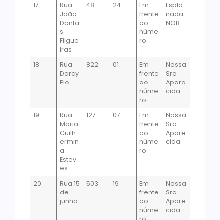
17
Rua
48
24
Em
Espla
João
frente
nada
Danta
ao
NOB
s
núme
Filgue
ro
iras
18
Rua
822
01
Em
Nossa
Darcy
frente
Sra
Pio
ao
Apare
núme
cida
ro
19
Rua
127
07
Em
Nossa
Maria
frente
Sra
Guilh
ao
Apare
ermin
núme
cida
a
ro
Estev
es
20
Rua 15
503
19
Em
Nossa
de
frente
Sra
junho
ao
Apare
núme
cida
ro