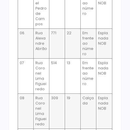
el
ao
NOB
Pedro
núme
de
ro
Cam
pos
06
Rua
771
22
Em
Espla
Alexa
frente
nada
ndre
ao
NOB
Abrão
núme
ro
07
Rua
514
13
Em
Espla
Coro
frente
nada
nel
ao
NOB
Lima
núme
Figuei
ro
redo
08
Rua
309
19
Calça
Espla
Coro
da
nada
nel
NOB
Lima
Figuei
redo