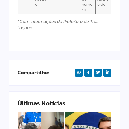
o
núme
cida
ro
*Com informações da Prefeitura de Três
Lagoas
Compartilhe:
Últimas Notícias