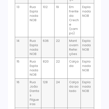
13
Rua
102
19
Em
Espla
Espla
frente
nada
nada
da
NOB
NOB
Crech
e
(cam
po)
14
Rua
636
22
Mant
Espla
Espla
ovam
nada
nada
Refei
NOB
NOB
ções
15
Rua
820
22
Calça
Espla
Espla
da
nada
nada
NOB
NOB
16
Rua
128
24
Calça
Espla
João
da ao
nada
Danta
lado
NOB
s
Filgue
iras