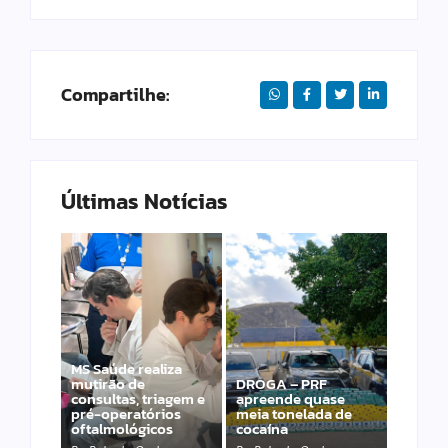
Compartilhe:
Últimas Notícias
MS Saúde realiza
mutirão de
DROGA – PRF
PRF apreende 20
consultas, triagem e
apreende quase
pistolas e 40
pré-operatórios
meia tonelada de
carregadores na BR-
oftalmológicos
cocaína
060