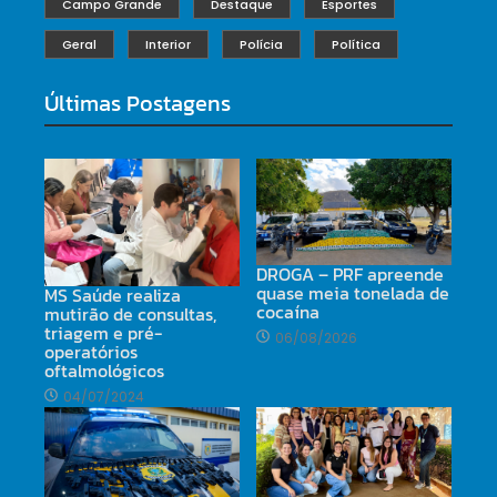
Campo Grande
Destaque
Esportes
Geral
Interior
Polícia
Política
Últimas Postagens
DROGA – PRF apreende
quase meia tonelada de
MS Saúde realiza
cocaína
mutirão de consultas,
triagem e pré-
06/08/2026
operatórios
oftalmológicos
04/07/2024