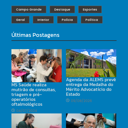
Campo Grande
Destaque
Esportes
Geral
Interior
Polícia
Política
Últimas Postagens
Agenda da ALEMS prevê
entrega da Medalha do
MS Saúde realiza
Mérito Advocatício do
mutirão de consultas,
Estado
triagem e pré-
operatórios
09/08/2026
oftalmológicos
04/07/2024