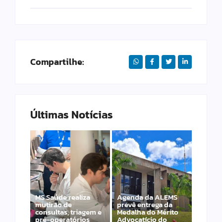
Compartilhe:
Últimas Notícias
MS Saúde realiza
Agenda da ALEMS
mutirão de
prevê entrega da
consultas, triagem e
Medalha do Mérito
PET – Subea leva
pré-operatórios
Advocatício do
atendimento ao