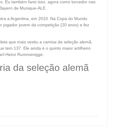
. Eu também farei isso, agora como torcedor nas
 Bayern de Munique-ALE.
ontra a Argentina, em 2010. Na Copa do Mundo
lhor jogador jovem da competição (20 anos) e fez
atleta que mais vestiu a camisa da seleção alemã,
e tem 137. Ele ainda é o quinto maior artilheiro
arl-Heinz Rummenigge.
ória da seleção alemã