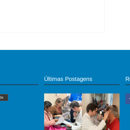
Últimas Postagens
R
de