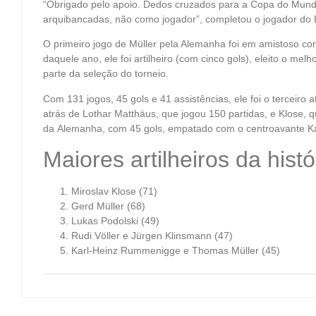
“Obrigado pelo apoio. Dedos cruzados para a Copa do Mundo
arquibancadas, não como jogador”, completou o jogador do
O primeiro jogo de Müller pela Alemanha foi em amistoso c
daquele ano, ele foi artilheiro (com cinco gols), eleito o me
parte da seleção do torneio.
Com 131 jogos, 45 gols e 41 assistências, ele foi o terceiro 
atrás de Lothar Matthäus, que jogou 150 partidas, e Klose, qu
da Alemanha, com 45 gols, empatado com o centroavante K
Maiores artilheiros da hist
Miroslav Klose (71)
Gerd Müller (68)
Lukas Podolski (49)
Rudi Völler e Jürgen Klinsmann (47)
Karl-Heinz Rummenigge e Thomas Müller (45)