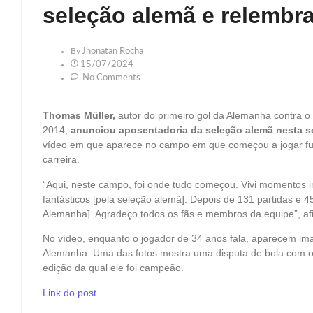
seleção alemã e relembra
By
Jhonatan Rocha
15/07/2024
No Comments
Thomas Müller,
autor do primeiro gol da Alemanha contra o
2014,
anunciou aposentadoria da seleção alemã nesta se
vídeo em que aparece no campo em que começou a jogar f
carreira.
“Aqui, neste campo, foi onde tudo começou. Vivi momentos
fantásticos [pela seleção alemã]. Depois de 131 partidas e 
Alemanha]. Agradeço todos os fãs e membros da equipe”, af
No vídeo, enquanto o jogador de 34 anos fala, aparecem ima
Alemanha. Uma das fotos mostra uma disputa de bola com o
edição da qual ele foi campeão.
Link do post