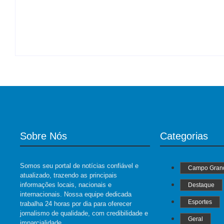
By
Roberto Costa
-
07/08/2026
Sobre Nós
Categorias
Somos seu portal de notícias confiável e
Campo Gran
atualizado, trazendo as principais
informações locais, nacionais e
Destaque
internacionais. Nossa equipe dedicada
Esportes
trabalha 24 horas por dia para oferecer
jornalismo de qualidade, com credibilidade e
Geral
imparcialidade.