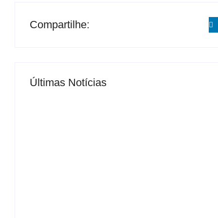
Compartilhe:
Últimas Notícias
MS Saúde realiza mutirão de consultas, triag
By
Roberto Costa
-
04/07/2024
ELEIÇÕES 2026: Delcídio entra na disputa p
By
Roberto Costa
-
07/08/2026
Desconhecido completamente nu invade hospit