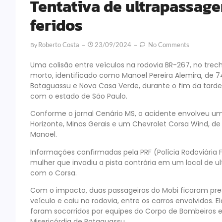
Tentativa de ultrapassag
feridos
Roberto Costa
23/09/2024
No Comments
By
Uma colisão entre veículos na rodovia BR-267, no tr
morto, identificado como Manoel Pereira Alemira, de 
Bataguassu e Nova Casa Verde, durante o fim da tarde
com o estado de São Paulo.
Conforme o jornal Cenário MS, o acidente envolveu um 
Horizonte, Minas Gerais e um Chevrolet Corsa Wind, de
Manoel.
Informações confirmadas pela PRF (Polícia Rodoviária
mulher que invadiu a pista contrária em um local de 
com o Corsa.
Com o impacto, duas passageiras do Mobi ficaram pres
veículo e caiu na rodovia, entre os carros envolvidos.
foram socorridos por equipes do Corpo de Bombeiros 
Misericórdia de Bataguassu.