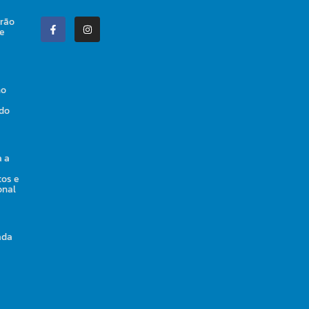
irão
 e
ho
 do
a a
tos e
onal
ada