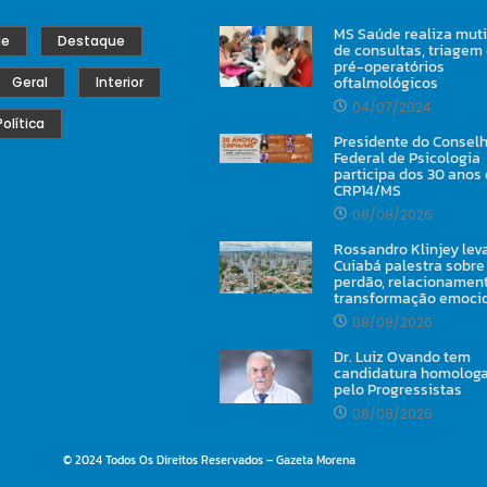
MS Saúde realiza mut
de
Destaque
de consultas, triagem
pré-operatórios
oftalmológicos
Geral
Interior
04/07/2024
Política
Presidente do Consel
Federal de Psicologia
participa dos 30 anos
CRP14/MS
08/08/2026
Rossandro Klinjey lev
Cuiabá palestra sobre
perdão, relacionamen
transformação emoci
08/08/2026
Dr. Luiz Ovando tem
candidatura homolog
pelo Progressistas
08/08/2026
© 2024 Todos Os Direitos Reservados – Gazeta Morena