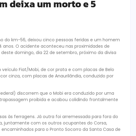
em deixa um morto e 5
echo do km-56, deixou cinco pessoas feridas e um homem
74 anos. O acidente aconteceu nas proximidades de
 deste domingo, dia 22 de setembro, próximo da divisa
veículo Fiat/Mobi, de cor prata e com placas de Belo
 cor cinza, com placas de Anaurilândia, conduzido por
 Federal) discorrem que o Mobi era conduzido por uma
ultrapassagem proibida e acabou colidindo frontalmente
as às ferragens. Já outra foi arremessada para fora do
 Ela, juntamente com os outros ocupantes do Corsa,
e encaminhados para o Pronto Socorro da Santa Casa de