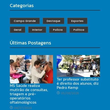
Categorias
Campo Grande
Destaque
Esportes
Geral
Interior
Polícia
Política
Últimas Postagens
Ter professor substituto
é direito dos alunos, diz
MS Saúde realiza
Pedro Kemp
mutirão de consultas,
triagem e pré-
05/08/2026
operatórios
oftalmológicos
04/07/2024