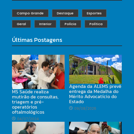
Campo Grande
Destaque
Esportes
Geral
Interior
Polícia
Política
Últimas Postagens
Agenda da ALEMS prevê
entrega da Medalha do
MS Saúde realiza
Mérito Advocatício do
mutirão de consultas,
Estado
triagem e pré-
operatórios
09/08/2026
oftalmológicos
04/07/2024