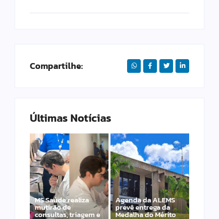
Compartilhe:
Últimas Notícias
MS Saúde realiza
Agenda da ALEMS
mutirão de
prevê entrega da
consultas, triagem e
Medalha do Mérito
PET – Subea leva