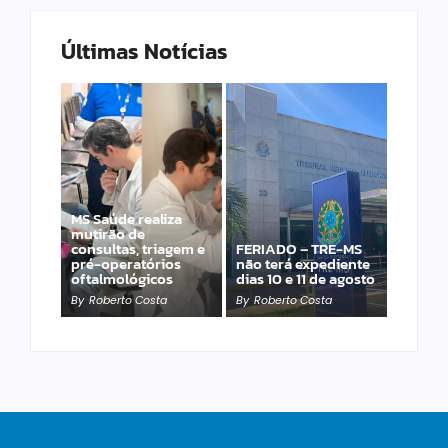
Últimas Notícias
MS Saúde realiza
Laranja azeda atrai
mutirão de
investimento
consultas, triagem e
FERIADO – TRE-MS
francês para
pré-operatórios
não terá expediente
produção de óleos
oftalmológicos
dias 10 e 11 de agosto
essenciais
By
Roberto Costa
By
Roberto Costa
By
Roberto Costa