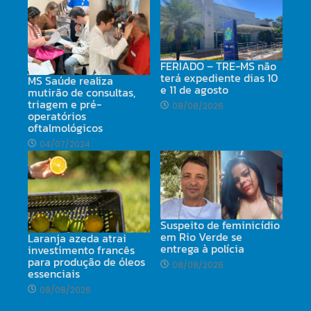
FERIADO – TRE-MS não
terá expediente dias 10
MS Saúde realiza
e 11 de agosto
mutirão de consultas,
triagem e pré-
08/08/2026
operatórios
oftalmológicos
04/07/2024
Suspeito de feminicídio
em Rio Verde se
Laranja azeda atrai
entrega à polícia
investimento francês
para produção de óleos
08/08/2026
essenciais
08/08/2026