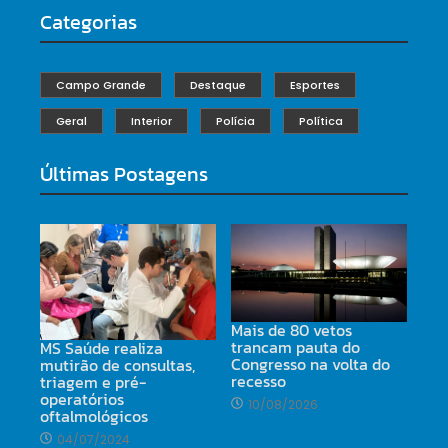
Categorias
Campo Grande
Destaque
Esportes
Geral
Interior
Polícia
Política
Últimas Postagens
Mais de 80 vetos
trancam pauta do
MS Saúde realiza
Congresso na volta do
mutirão de consultas,
recesso
triagem e pré-
operatórios
10/08/2026
oftalmológicos
04/07/2024