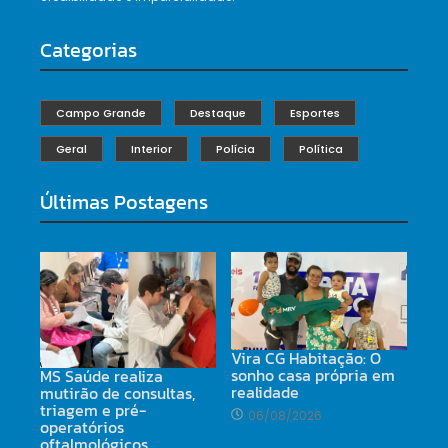
Categorias
Campo Grande
Destaque
Esportes
Geral
Interior
Polícia
Política
Últimas Postagens
Vira CG Habitação: O
sonho casa própria em
MS Saúde realiza
realidade
mutirão de consultas,
triagem e pré-
06/08/2026
operatórios
oftalmológicos