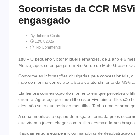
Socorristas da CCR MSV
engasgado
Roberto Costa
By
12/07/2025
No Comments
180
– O pequeno Victor Miguel Fernandes, de 1 ano e 6 mes
Motiva, após se engasgar em Rio Verde do Mato Grosso. O cas
Conforme as informações divulgadas pela concessionária, o 
mãe do menino correu até a base de atendimento da MSVia,
Ela lembra com emoção do momento em que percebeu o filho 
enorme. Agradeço por meu filho estar vivo ainda. Eles são h
eles, não sei o que seria do meu filho. Tenho uma enorme gra
A cena mobilizou a equipe de resgate, formada pelos socorr
que viram a jovem chegar com o filho desmaiado nos braços
Rapidamente, a equipe iniciou manobras de desobstrução das