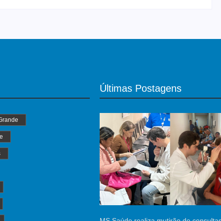
Últimas Postagens
Grande
e
s
MS Saúde realiza mutirão de consultas