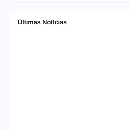
Últimas Notícias
MS Saúde realiza mutirão de consultas, triag
By
Roberto Costa
-
04/07/2024
Congresso de Família, Violência Doméstica e 
By
Roberto Costa
-
06/08/2026
DESTAQUE – Veterinário Francisco homenagei
By
Roberto Costa
-
06/08/2026