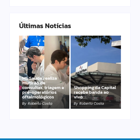
Últimas Notícias
MPT lança Política
MS Saúde realiza
Nacional Vanessa
mutirão de
Ricarte de
consultas, triagem e
Shopping da Capital
enfrentamento à
pré-operatórios
recebe banda ao
violência contra a
oftalmológicos
vivo
mulher
By
Roberto Costa
By
Roberto Costa
By
Roberto Costa