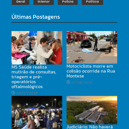
Geral
Interior
Polícia
Política
Últimas Postagens
Motociclista morre em
MS Saúde realiza
colisão ocorrida na Rua
mutirão de consultas,
Montese
triagem e pré-
operatórios
07/08/2026
oftalmológicos
04/07/2024
Judiciário: Não haverá