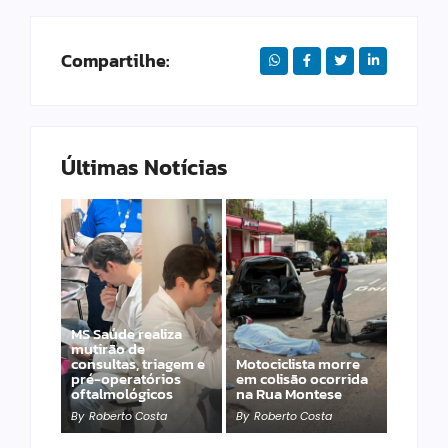
Compartilhe:
Últimas Notícias
MS Saúde realiza
Dourados –
mutirão de
Prefeitura promove
consultas, triagem e
Motociclista morre
feiras com
pré-operatórios
em colisão ocorrida
gastronomia, música
oftalmológicos
na Rua Montese
e produtos frescos
By
Roberto Costa
By
Roberto Costa
By
Roberto Costa