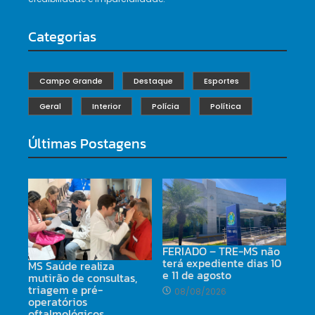
Categorias
Campo Grande
Destaque
Esportes
Geral
Interior
Polícia
Política
Últimas Postagens
FERIADO – TRE-MS não
terá expediente dias 10
MS Saúde realiza
e 11 de agosto
mutirão de consultas,
triagem e pré-
08/08/2026
operatórios
oftalmológicos