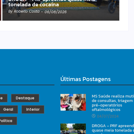
tonelada de cocaína
By
Roberto Costa
-
06/08/2026
Últimas Postagens
MS Saúde realiza mut
de
Destaque
de consultas, triagem
pré-operatórios
oftalmológicos
Geral
Interior
04/07/2024
Política
DROGA – PRF apreen
quase meia tonelada 