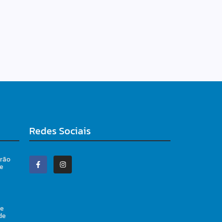
Redes Sociais
irão
 e
de
de