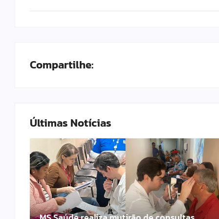
Compartilhe:
Últimas Notícias
MS Saúde realiza mutirão de consultas,