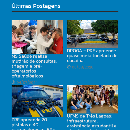
Últimas Postagens
DROGA – PRF apreende
quase meia tonelada de
MS Saúde realiza
cocaína
mutirão de consultas,
triagem e pré-
06/08/2026
operatórios
oftalmológicos
04/07/2024
UFMS de Três Lagoas:
PRF apreende 20
infraestrutura,
pistolas e 40
assistência estudantil e
carregadores na BR-