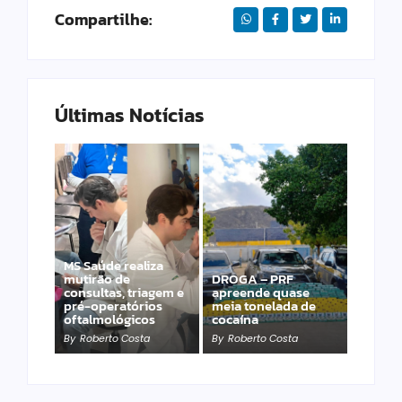
Compartilhe:
Últimas Notícias
MS Saúde realiza
mutirão de
DROGA – PRF
PRF apreende 20
consultas, triagem e
apreende quase
pistolas e 40
pré-operatórios
meia tonelada de
carregadores na BR-
oftalmológicos
cocaína
060
By
Roberto Costa
By
Roberto Costa
By
Roberto Costa