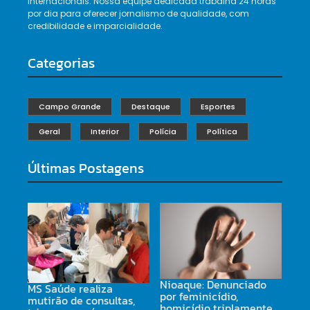
internacionais. Nossa equipe dedicada trabalha 24 horas
por dia para oferecer jornalismo de qualidade, com
credibilidade e imparcialidade.
Categorias
Campo Grande
Destaque
Esportes
Geral
Interior
Polícia
Política
Últimas Postagens
Nioaque: Denunciado
MS Saúde realiza
por feminicídio,
mutirão de consultas,
homicídio triplamente