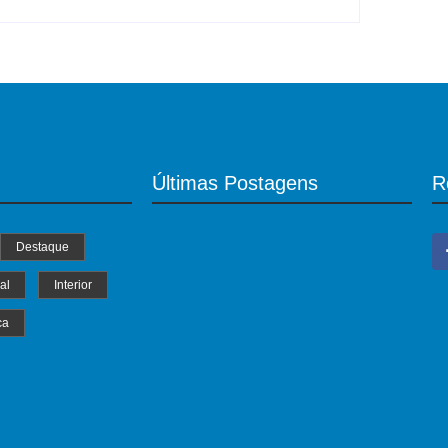
Últimas Postagens
R
Destaque
al
Interior
ca
MS Saúde realiza mutirão de consultas,
triagem e pré-operatórios oftalmológicos