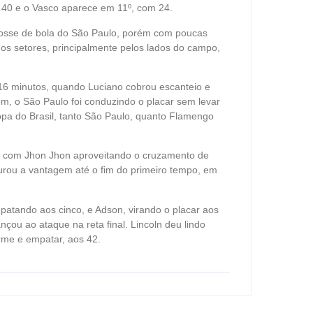
 40 e o Vasco aparece em 11º, com 24.
posse de bola do São Paulo, porém com poucas
 os setores, principalmente pelos lados do campo,
 16 minutos, quando Luciano cobrou escanteio e
em, o São Paulo foi conduzindo o placar sem levar
Copa do Brasil, tanto São Paulo, quanto Flamengo
o, com Jhon Jhon aproveitando o cruzamento de
urou a vantagem até o fim do primeiro tempo, em
atando aos cinco, e Adson, virando o placar aos
nçou ao ataque na reta final. Lincoln deu lindo
rme e empatar, aos 42.