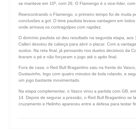
se manteve em 10º, com 26. O Flamengo é o vice-líder, com
Reencontrando o Flamengo, o primeiro tempo foi de muita 
conclusões a gol. O time paulista levava vantagem em todos
onde armava os contragolpes com rapidez.
O domínio paulista só deu resultado na segunda etapa, aos
Calleri desviou de cabeça para abrir o placar. Com a vantag
sustos. Na reta final, já pensando nos duelos decisivos da 
tiraram o pé e não forçaram o jogo até o apito final.
Fora de casa, o Red Bull Bragantino saiu na frente do Vasc
Gustavinho, logo com quatro minutos de bola rolando, e seg
um jogo bastante movimentado.
Na etapa complementar, o Vasco virou a partida com GB, emp
14. Depois de segurar a pressão, o Red Bull Bragantino se la
cruzamento e Helinho apareceu entre a defesa para testar fi