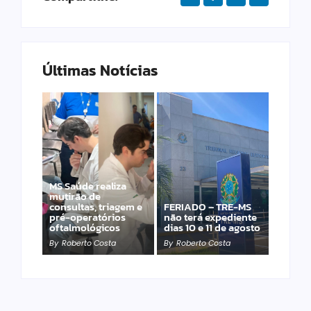
Últimas Notícias
MS Saúde realiza
Laranja azeda atrai
mutirão de
investimento
consultas, triagem e
FERIADO – TRE-MS
francês para
pré-operatórios
não terá expediente
produção de óleos
oftalmológicos
dias 10 e 11 de agosto
essenciais
By
Roberto Costa
By
Roberto Costa
By
Roberto Costa