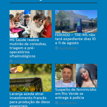
FERIADO – TRE-MS não
terá expediente dias 10
MS Saúde realiza
e 11 de agosto
mutirão de consultas,
triagem e pré-
08/08/2026
operatórios
oftalmológicos
04/07/2024
Suspeito de feminicídio
em Rio Verde se
Laranja azeda atrai
entrega à polícia
investimento francês
para produção de óleos
08/08/2026
essenciais